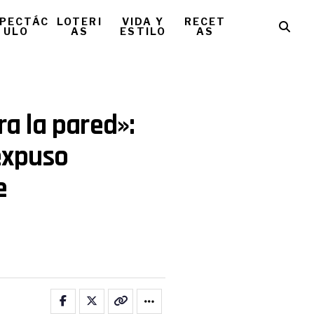
PECTÁC
LOTERI
VIDA Y
RECET
ULO
AS
ESTILO
AS
ra la pared»:
expuso
e