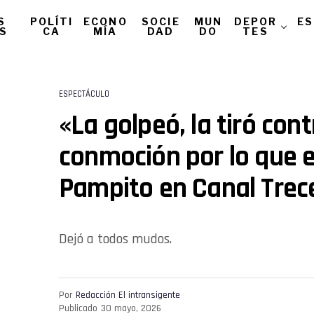
S
POLÍTI
ECONO
SOCIE
MUN
DEPOR
ES
AS
CA
MÍA
DAD
DO
TES
ESPECTÁCULO
«La golpeó, la tiró cont
conmoción por lo que 
Pampito en Canal Trec
Dejó a todos mudos.
Por
Redacción El intransigente
Publicado
30 mayo, 2026