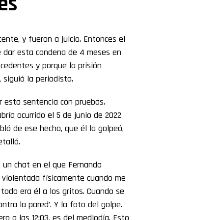
es
nte, y fueron a juicio. Entonces el
ide dar esta condena de 4 meses en
cedentes y porque la prisión
siguió la periodista.
r esta sentencia con pruebas.
bría ocurrido el 5 de junio de 2022
abló de ese hecho, que él la golpeó,
etalló.
e un chat en el que Fernanda
er violentada físicamente cuando me
todo era él a los gritos. Cuando se
tra la pared’. Y la foto del golpe.
ro a las 12:03, es del mediodía. Esto