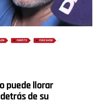
,
,
,
EJÓN
PAMPITO
PURO SHOW
o puede llorar
 detrás de su