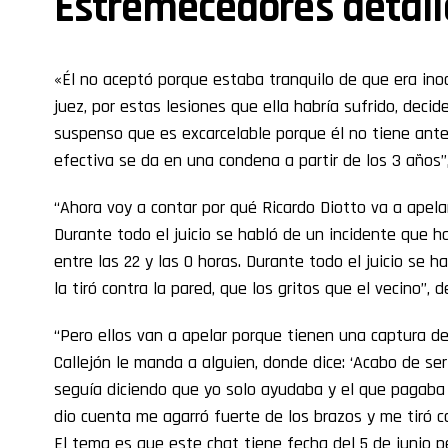
Estremecedores detall
«Él no aceptó porque estaba tranquilo de que era inoce
juez, por estas lesiones que ella habría sufrido, dec
suspenso que es excarcelable porque él no tiene ante
efectiva se da en una condena a partir de los 3 años”, 
“Ahora voy a contar por qué Ricardo Diotto va a apela
Durante todo el juicio se habló de un incidente que ha
entre las 22 y las 0 horas. Durante todo el juicio se h
la tiró contra la pared, que los gritos que el vecino”, d
“Pero ellos van a apelar porque tienen una captura d
Callejón le manda a alguien, donde dice: ‘Acabo de s
seguía diciendo que yo solo ayudaba y el que pagaba 
dio cuenta me agarró fuerte de los brazos y me tiró con
El tema es que este chat tiene fecha del 5 de junio pe