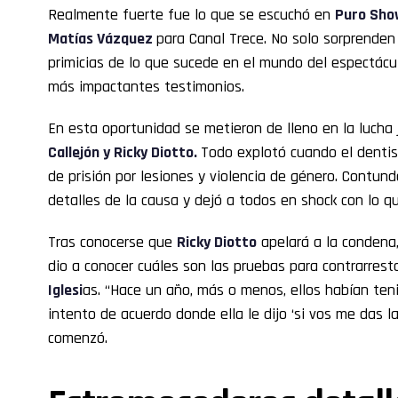
Realmente fuerte fue lo que se escuchó en
Puro Sho
Matías Vázquez
para Canal Trece. No solo sorprende
primicias de lo que sucede en el mundo del espectácu
más impactantes testimonios.
En esta oportunidad se metieron de lleno en la lucha 
Callejón
y Ricky Diotto.
Todo explotó cuando el denti
de prisión por lesiones y violencia de género. Contun
detalles de la causa y dejó a todos en shock con lo q
Tras conocerse que
Ricky Diotto
apelará a la condena
dio a conocer cuáles son las pruebas para contrarrest
Iglesi
as. “Hace un año, más o menos, ellos habían ten
intento de acuerdo donde ella le dijo ‘si vos me das la
comenzó.