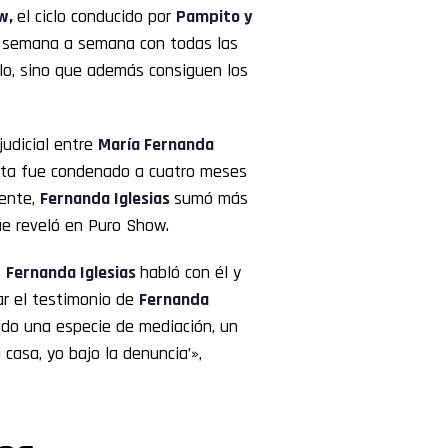
w,
el ciclo conducido por
Pampito
y
n semana a semana con todas las
lo, sino que además consiguen los
judicial entre
María Fernanda
sta fue condenado a cuatro meses
dente,
Fernanda Iglesias
sumó más
ue reveló en Puro Show.
,
Fernanda Iglesias
habló con él y
ar el testimonio de
Fernanda
ido una especie de mediación, un
 casa, yo bajo la denuncia’»,