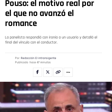
Pouso: el motivo real por
el que no avanzó el
romance
Flipboard
Reddit
La panelista respondió con ironía a un usuario y detalló el
final del vínculo con el conductor.
Pinterest
Por
Redacción El intransigente
Publicado
hace 47 minutos
Whatsapp
Email