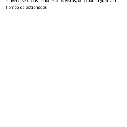
convertirse en las ficciones más vistas, aún cuando ya llevan
tiempo de estrenadas.