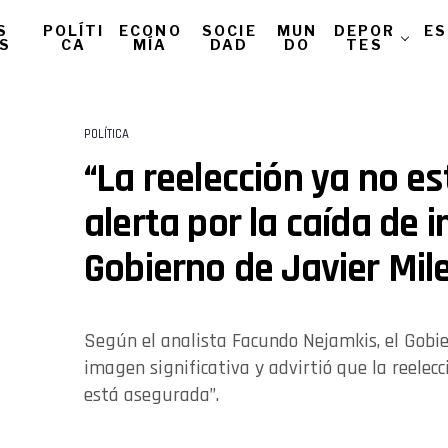
S
POLÍTI
ECONO
SOCIE
MUN
DEPOR
ES
AS
CA
MÍA
DAD
DO
TES
POLÍTICA
“La reelección ya no e
alerta por la caída de 
Gobierno de Javier Mile
Según el analista Facundo Nejamkis, el Gobie
imagen significativa y advirtió que la reelecc
está asegurada”.