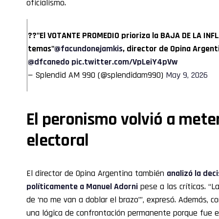
oficialismo.
??"El VOTANTE PROMEDIO prioriza la BAJA DE LA INF
temas"
@facundonejamkis
, director de Opina Argent
@dfcanedo
pic.twitter.com/VpLeiY4pVw
— Splendid AM 990 (@splendidam990)
May 9, 2026
El peronismo volvió a meter
electoral
El director de Opina Argentina también
analizó la dec
políticamente a Manuel Adorni
pese a las críticas. “L
de ‘no me van a doblar el brazo’”, expresó. Además, c
una lógica de confrontación permanente porque fue el