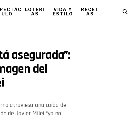
PECTÁC
LOTERI
VIDA Y
RECET
ULO
AS
ESTILO
AS
stá asegurada”:
imagen del
i
rno atraviesa una caída de
ión de Javier Milei “ya no