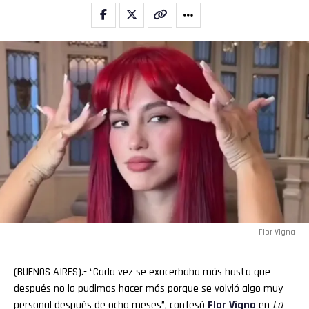
Flipboard
Reddit
Pinterest
Whatsapp
Email
Flor Vigna
(BUENOS AIRES).- “Cada vez se exacerbaba más hasta que
después no la pudimos hacer más porque se volvió algo muy
personal después de ocho meses”, confesó
Flor Vigna
en
La