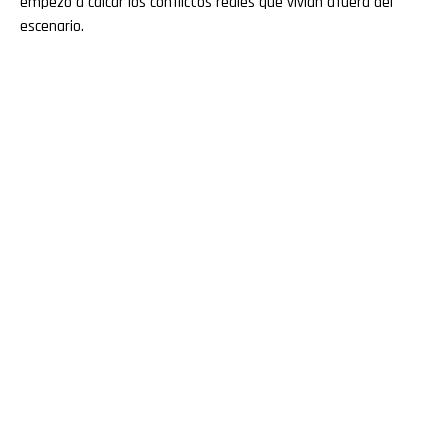
empezó a calcar los conflictos reales que vivían afuera del
escenario.