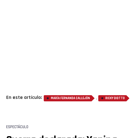
Flipboard
Reddit
Pinterest
Whatsapp
Email
En este artículo:
,
MARÍA FERNANDA CALLEJÓN
RICKY DIOTTO
ESPECTÁCULO