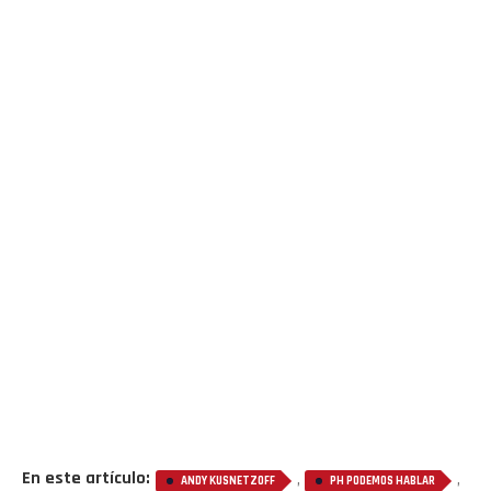
En este artículo:
,
,
ANDY KUSNETZOFF
PH PODEMOS HABLAR