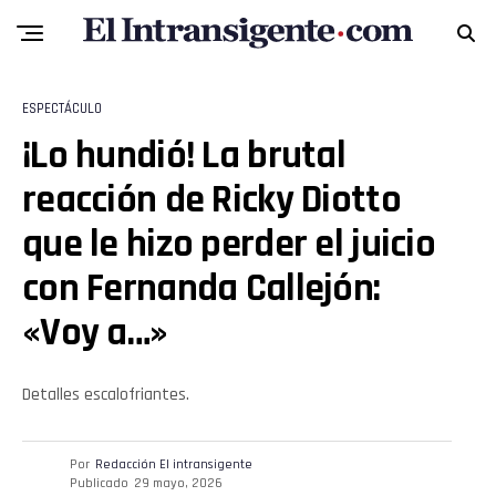
Whatsapp
Email
ESPECTÁCULO
¡Lo hundió! La brutal
reacción de Ricky Diotto
que le hizo perder el juicio
con Fernanda Callejón:
«Voy a…»
Detalles escalofriantes.
Por
Redacción El intransigente
Publicado
29 mayo, 2026