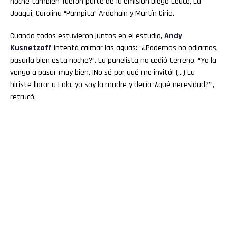
noche también fueron parte de la emisión Diego Leuco, La
Joaqui, Carolina “Pampita” Ardohain y Martín Cirio.
Cuando todos estuvieron juntos en el estudio,
Andy
Kusnetzoff
intentó calmar las aguas: “¿Podemos no odiarnos,
pasarla bien esta noche?”. La panelista no cedió terreno. “Yo la
vengo a pasar muy bien. ¡No sé por qué me invitó! (…) La
hiciste llorar a Lola, yo soy la madre y decía ‘¿qué necesidad?’”,
retrucó.