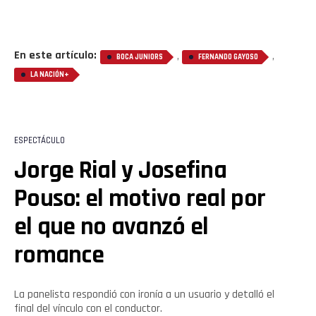
En este artículo:
,
,
BOCA JUNIORS
FERNANDO GAYOSO
LA NACIÓN+
ESPECTÁCULO
Jorge Rial y Josefina
Pouso: el motivo real por
el que no avanzó el
romance
Flipboard
Reddit
La panelista respondió con ironía a un usuario y detalló el
final del vínculo con el conductor.