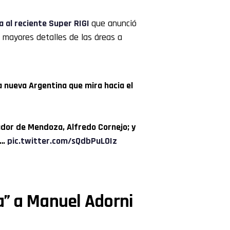
a al reciente Super RIGI
que anunció
n mayores detalles de las áreas a
a nueva Argentina que mira hacia el
ador de Mendoza, Alfredo Cornejo; y
e…
pic.twitter.com/sQdbPuLOIz
a” a Manuel Adorni