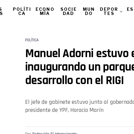
S
POLÍTI
ECONO
SOCIE
MUN
DEPOR
ES
AS
CA
MÍA
DAD
DO
TES
POLÍTICA
Manuel Adorni estuvo
inaugurando un parque
desarrollo con el RIGI
El jefe de gabinete estuvo junto al gobernado
presidente de YPF, Horacio Marín
Por
Redacción El intransigente