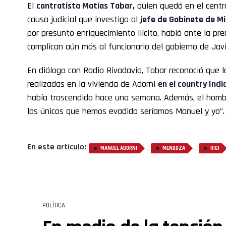
El
contratista Matías Tabar,
quien quedó en el centro
causa judicial que investiga al
jefe de Gabinete de Mi
por presunto enriquecimiento ilícito, habló ante la pr
complican aún más al funcionario del gobierno de Javie
En diálogo con Radio Rivadavia, Tabar reconoció que 
realizadas en la vivienda de Adorni
en el country Indi
había trascendido hace una semana. Además, el homb
los únicos que hemos evadido seríamos Manuel y yo”.
En este artículo:
,
,
MANUEL ADORNI
MENDOZA
RIGI
POLÍTICA