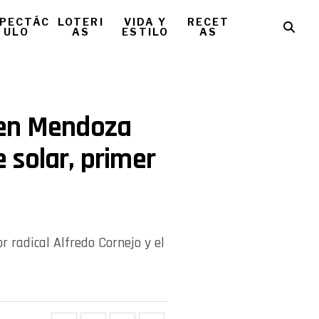
PECTÁC
LOTERI
VIDA Y
RECET
ULO
AS
ESTILO
AS
 en Mendoza
 solar, primer
r radical Alfredo Cornejo y el