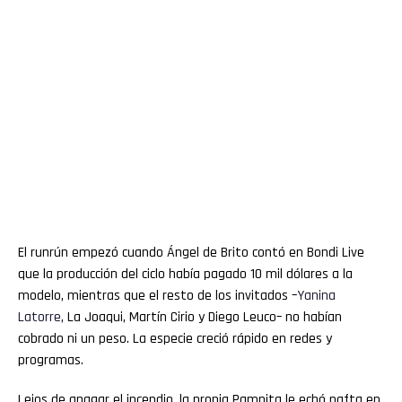
El runrún empezó cuando Ángel de Brito contó en Bondi Live
que la producción del ciclo había pagado 10 mil dólares a la
modelo, mientras que el resto de los invitados –
Yanina
Latorre
, La Joaqui, Martín Cirio y Diego Leuco– no habían
cobrado ni un peso. La especie creció rápido en redes y
programas.
Lejos de apagar el incendio, la propia Pampita le echó nafta en