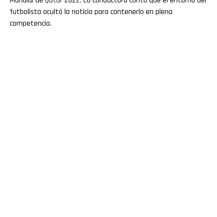
Mundial de
Qatar
2022. La conductora contó que el entorno del
futbolista ocultó la noticia para contenerlo en plena
competencia.