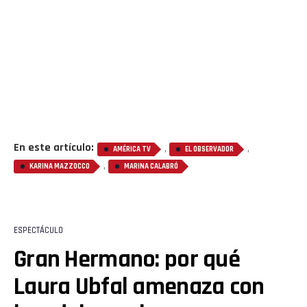
Flipboard
Reddit
Pinterest
Whatsapp
Email
En este artículo:
,
,
AMÉRICA TV
EL OBSERVADOR
,
KARINA MAZZOCCO
MARINA CALABRÓ
ESPECTÁCULO
Gran Hermano: por qué
Laura Ubfal amenaza con