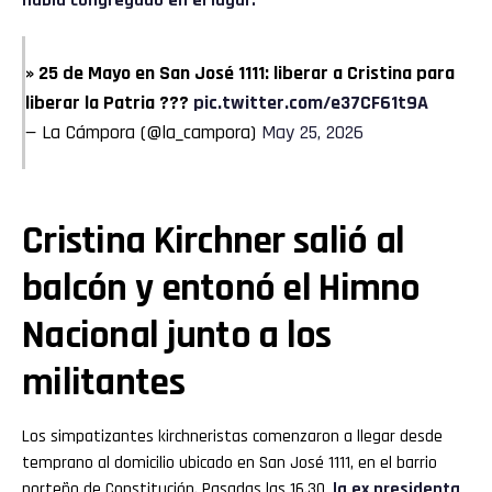
había congregado en el lugar.
» 25 de Mayo en San José 1111: liberar a Cristina para
liberar la Patria ???
pic.twitter.com/e37CF61t9A
— La Cámpora (@la_campora)
May 25, 2026
Cristina Kirchner salió al
balcón y entonó el Himno
Nacional junto a los
militantes
Los simpatizantes kirchneristas comenzaron a llegar desde
temprano al domicilio ubicado en San José 1111, en el barrio
porteño de Constitución. Pasadas las 16.30,
la ex presidenta