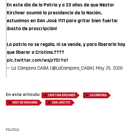
En este día de la Patria y a 23 años de que Néstor
Kirchner asumió la presidencia de la Nación,
estuvimos en San José 1111 para gritar bien fuerte:
¡basta de proscripción!
La patria no se regala, ni se vende, y para liberarla hay
que liberar a Cristina.????
pic.twitter.com/wxjzYErYo1
— La Cámpora CABA (@LaCampora_CABA)
May 25, 2026
En este artículo:
,
,
CRISTINA KIRCHNER
LA CÁMPORA
,
NÉSTOR KIRCHNER
SAN JOSÉ 1111
POLÍTICA