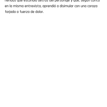
heridas que escondía detrás del personaje y que, según contó
en la misma entrevista, aprendió a disimular con una coraza
forjada a fuerza de dolor.