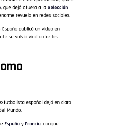
é
, que dejó afuera a la
Selección
enorme revuelo en redes sociales.
España publicó un video en
e se volvió viral entre los
 como
xfutbolista español dejó en claro
del Mundo.
tre
España
y
Francia
, aunque