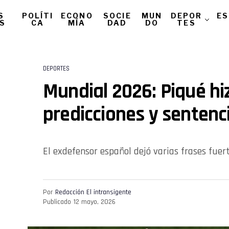
S
POLÍTI
ECONO
SOCIE
MUN
DEPOR
ES
AS
CA
MÍA
DAD
DO
TES
DEPORTES
Mundial 2026: Piqué hi
predicciones y sentenc
El exdefensor español dejó varias frases fuert
Por
Redacción El intransigente
Publicado
12 mayo, 2026