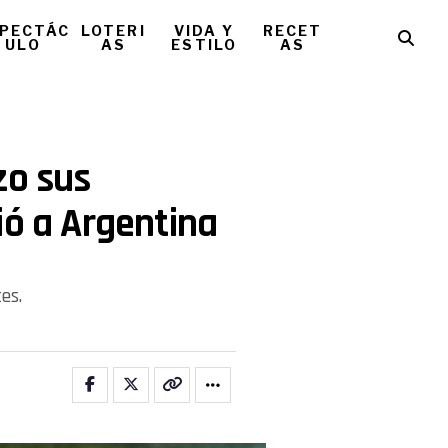
PECTÁC
LOTERI
VIDA Y
RECET
ULO
AS
ESTILO
AS
zo sus
ió a Argentina
es.