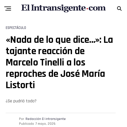
ESPECTÁCULO
«Nada de lo que dice…»: La
tajante reacción de
Marcelo Tinelli a los
reproches de José María
Listorti
Flipboard
Reddit
¿Se pudrió todo?
Pinterest
Por
Redacción El intransigente
Publicado
7 mayo, 2026