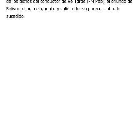
de los dichos del conductor de Re Tarde (FM Pop), el oriundo de
Bolívar recogió el guante y salió a dar su parecer sobre lo
sucedido.