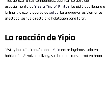
Tras abrazar a sus compañeros, Juanicar se despidió
especialmente de
Yisela "
Yipio
" Pintos
. Le pidió que llegara a
la final y cruzó la puerta de
salida
. La uruguaya, visiblemente
afectada, se fue directo a la habitación para llorar.
La reacción de Yipio
"Estoy harta", alcanzó a decir
Yipio
entre lágrimas, sola en la
habitación. Al volver al living, su dolor se transformó en bronca.