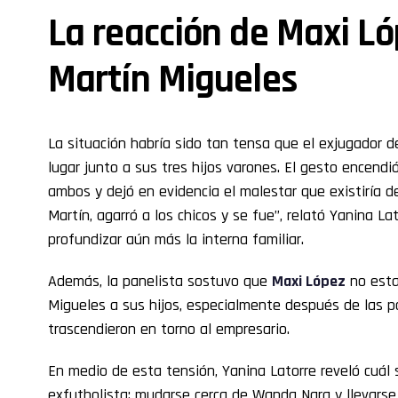
La reacción de Maxi Ló
Martín Migueles
La situación habría sido tan tensa que el exjugador d
lugar junto a sus tres hijos varones. El gesto encendi
ambos y dejó en evidencia el malestar que existiría d
Martín, agarró a los chicos y se fue”, relató Yanina La
profundizar aún más la interna familiar.
Además, la panelista sostuvo que
Maxi López
no esta
Migueles a sus hijos, especialmente después de las po
trascendieron en torno al empresario.
En medio de esta tensión, Yanina Latorre reveló cuál 
exfutbolista: mudarse cerca de Wanda Nara y llevarse a