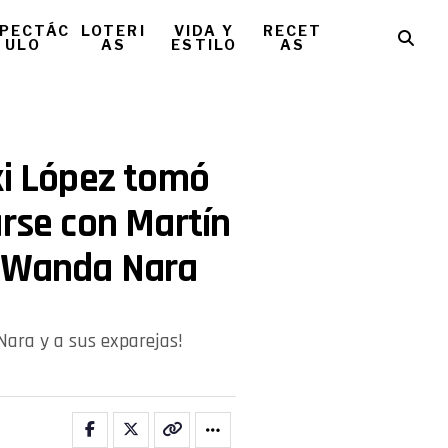
PECTÁC
LOTERI
VIDA Y
RECET
ULO
AS
ESTILO
AS
xi López tomó
arse con Martín
e Wanda Nara
ara y a sus exparejas!