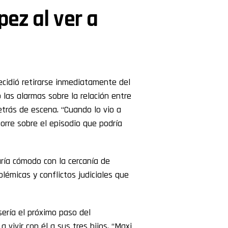
pez al ver a
ecidió retirarse inmediatamente del
ó las alarmas sobre la relación entre
etrás de escena. “Cuando lo vio a
torre sobre el episodio que podría
ría cómodo con la cercanía de
lémicas y conflictos judiciales que
sería el próximo paso del
 vivir con él a sus tres hijos. “Maxi