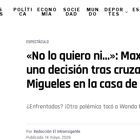
S
POLÍTI
ECONO
SOCIE
MUN
DEPOR
ES
AS
CA
MÍA
DAD
DO
TES
ESPECTÁCULO
«No lo quiero ni…»: Ma
una decisión tras cruz
Migueles en la casa d
¿Enfrentados? ¡Otra polémica tocó a Wanda N
Por
Redacción El intransigente
Publicado
14 mayo, 2026