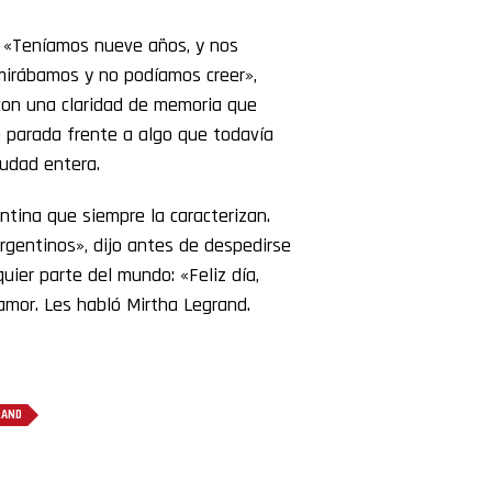
. «Teníamos nueve años, y nos
 mirábamos y no podíamos creer»,
con una claridad de memoria que
 parada frente a algo que todavía
iudad entera.
ntina que siempre la caracterizan.
argentinos», dijo antes de despedirse
uier parte del mundo: «Feliz día,
 amor. Les habló Mirtha Legrand.
RAND