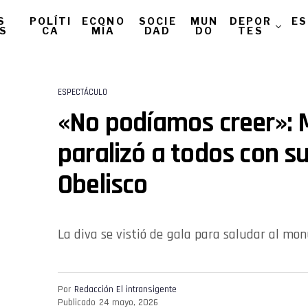
S
POLÍTI
ECONO
SOCIE
MUN
DEPOR
ES
AS
CA
MÍA
DAD
DO
TES
ESPECTÁCULO
«No podíamos creer»: 
paralizó a todos con su
Obelisco
La diva se vistió de gala para saludar al mo
Por
Redacción El intransigente
Publicado
24 mayo, 2026