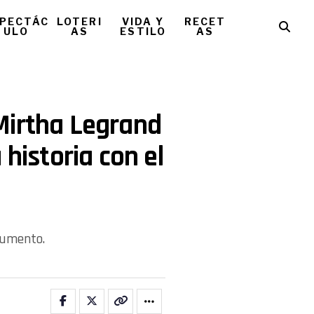
PECTÁC
LOTERI
VIDA Y
RECET
ULO
AS
ESTILO
AS
Mirtha Legrand
 historia con el
numento.