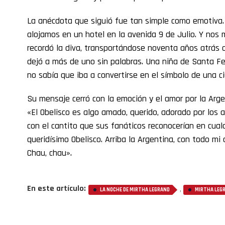
La anécdota que siguió fue tan simple como emotiva
alojamos en un hotel en la avenida 9 de Julio. Y nos
recordó la diva, transportándose noventa años atrás 
dejó a más de uno sin palabras. Una niña de Santa Fe
no sabía que iba a convertirse en el símbolo de una c
Su mensaje cerró con la emoción y el amor por la Arge
«El Obelisco es algo amado, querido, adorado por los 
con el cantito que sus fanáticos reconocerían en cualq
queridísimo Obelisco. Arriba la Argentina, con todo mi
Chau, chau».
En este artículo:
,
LA NOCHE DE MIRTHA LEGRAND
MIRTHA LEG