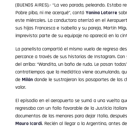
(BUENOS AIRES).- “La veo parada, peleando. Estaba re
Pobre piba, ni me acerqué”, contó
Yanina Latorre
sobr
este miércoles. La conductora aterrizó en el Aeropuer
sus hijas Francesca e Isabella y su pareja, Martín Mig
imprevisto: parte de su equipaje no apareció en la cin
La panelista compartió el mismo vuelo de regreso des
percance a través de sus historias de Instagram. Con s
del arribo: “Wandita, un baño de ruda. Le pasan todas”,
contratiempos que la mediática viene acumulando, qu
de
Milán
donde le sustrajeron los pasaportes de las c
valor.
El episodio en el aeropuerto se sumó a una vuelta qu
regresaba con un fallo favorable de la Justicia italian
documentos de las menores para dejar Italia, despué
Mauro Icardi
. Recién al llegar a la Argentina, antes de