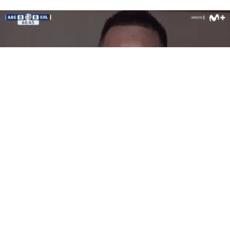
Lionel Messi
(BUENOS AIRES).- «Pensar que, pese a todo, te pusiste la
camiseta de Argentina una vez más y nos llevaste a una
nueva final del mundo. Por eso hoy te abraza el planeta
entero, desde Real Madrid a Rosario Central. Por eso SOS