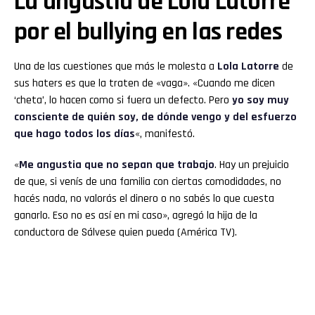
La angustia de Lola Latorre
por el bullying en las redes
Una de las cuestiones que más le molesta a
Lola Latorre
de
sus haters es que la traten de «vaga». «Cuando me dicen
‘cheta’, lo hacen como si fuera un defecto. Pero
yo soy muy
consciente de quién soy, de dónde vengo y del esfuerzo
que hago todos los días
«, manifestó.
«
Me angustia que no sepan que trabajo
. Hay un prejuicio
de que, si venís de una familia con ciertas comodidades, no
hacés nada, no valorás el dinero o no sabés lo que cuesta
ganarlo. Eso no es así en mi caso», agregó la hija de la
conductora de Sálvese quien pueda (América TV).