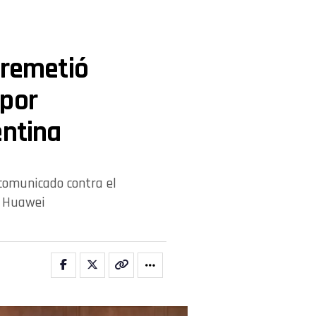
rremetió
 por
entina
comunicado contra el
n Huawei