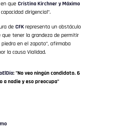
é en que
Cristina Kirchner y Máximo
capacidad dirigencial”.
gura de
CFK
representa un obstáculo
e que tener la grandeza de permitir
 piedra en el zapato”, afirmaba
or la causa Vialidad.
ElDía
: "No veo ningún candidato. 6
o a nadie y eso preocupa"
Vmo