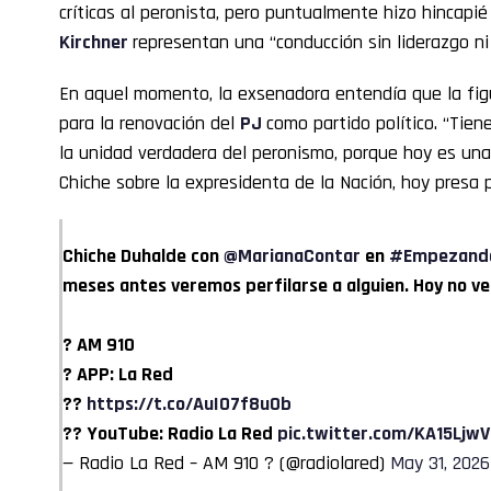
críticas al peronista, pero puntualmente hizo hincapi
Kirchner
representan una “conducción sin liderazgo ni 
En aquel momento, la exsenadora entendía que la fi
para la renovación del
PJ
como partido político. “Tien
la unidad verdadera del peronismo, porque hoy es una
Chiche sobre la expresidenta de la Nación, hoy presa p
Chiche Duhalde con
@MarianaContar
en
#Empezando
meses antes veremos perfilarse a alguien. Hoy no ve
? AM 910
? APP: La Red
??
https://t.co/AuI07f8u0b
?? YouTube: Radio La Red
pic.twitter.com/KA15Ljw
— Radio La Red – AM 910 ? (@radiolared)
May 31, 2026