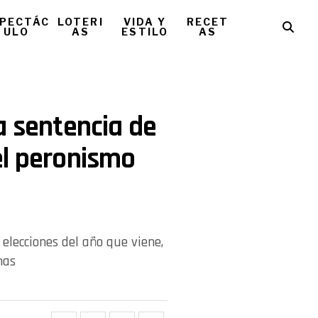
PECTÁC
LOTERI
VIDA Y
RECET
ULO
AS
ESTILO
AS
a sentencia de
el peronismo
 elecciones del año que viene,
nas