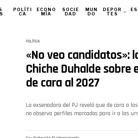
S
POLÍTI
ECONO
SOCIE
MUN
DEPOR
ES
AS
CA
MÍA
DAD
DO
TES
POLÍTICA
«No veo candidatos»: l
Chiche Duhalde sobre 
de cara al 2027
La exsenadora del PJ reveló que de cara a las
no observa perfiles marcados para ir a las ur
Por
Redacción El intransigente