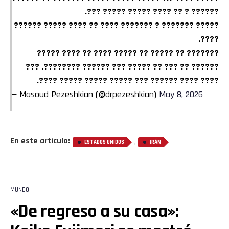
?????? ? ?? ???? ????? ????? ???.
????? ??????? ? ??????? ???? ?? ???? ????? ??????
????.
??????? ?? ????? ?? ????? ???? ?? ???? ?????
?????? ?? ??? ?? ????? ??? ?????? ????????. ???
???? ???? ?????? ??? ????? ????? ????? ????.
— Masoud Pezeshkian (@drpezeshkian)
May 8, 2026
En este artículo:
,
ESTADOS UNIDOS
IRÁN
MUNDO
«De regreso a su casa»: