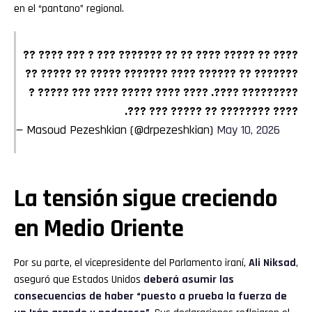
en el “pantano” regional.
???? ?? ????? ???? ?? ?? ??????? ??? ? ??? ???? ??
??????? ?? ?????? ???? ??????? ????? ?? ????? ??
????????? ????. ???? ???? ????? ???? ??? ????? ?
???? ???????? ?? ????? ??? ???.
— Masoud Pezeshkian (@drpezeshkian)
May 10, 2026
La tensión sigue creciendo
en Medio Oriente
Por su parte, el vicepresidente del Parlamento iraní,
Ali Niksad
,
aseguró que Estados Unidos
deberá asumir las
consecuencias de haber “puesto a prueba la fuerza de