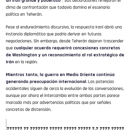
un Irán grande y poderoso”
. Sus declaraciones reflejaron el
clima de confrontación que todavía domina el escenario
político en Teherán.
Pese al endurecimiento discursivo, la respuesta iraní abrió una
instancia diplomática que podría derivar en futuras
negociaciones. Sin embargo, desde Teherán dejaron trascender
que
cualquier acuerdo requerirá concesiones concretas
de Washington y un reconocimiento al rol estratégico de
Irán
en la región.
Mientras tanto,
la guerra en Medio Oriente continúa
generando preocupación internacional
. Las potencias
occidentales siguen de cerca la evolución de las conversaciones,
aunque por ahora el intercambio entre ambas partes parece
marcado más por advertencias políticas que por señales
concretas de distensión.
????? ???? ?.? ????? ????? ????? ??????? ?? ??????