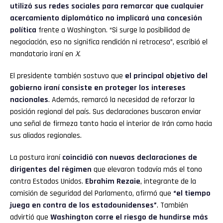
utilizó sus redes sociales para remarcar que cualquier
acercamiento diplomático no implicará una concesión
política
frente a Washington. “Si surge la posibilidad de
negociación, eso no significa rendición ni retroceso”, escribió el
Flipboard
mandatario iraní en
X
.
Reddit
El presidente también sostuvo que
el principal objetivo del
gobierno iraní consiste en proteger los intereses
Pinterest
nacionales
. Además, remarcó la necesidad de reforzar la
posición regional del país. Sus declaraciones buscaron enviar
una señal de firmeza tanto hacia el interior de Irán como hacia
Whatsapp
sus aliados regionales.
Email
La postura iraní
coincidió con nuevas declaraciones de
dirigentes del régimen
que elevaron todavía más el tono
contra Estados Unidos.
Ebrahim Rezaie
, integrante de la
comisión de seguridad del Parlamento, afirmó que
“el tiempo
juega en contra de los estadounidenses”
. También
advirtió que
Washington corre el riesgo de hundirse más