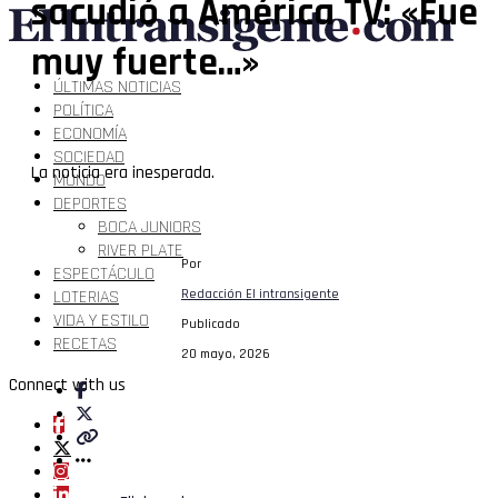
sacudió a América TV: «Fue
muy fuerte…»
ÚLTIMAS NOTICIAS
POLÍTICA
ECONOMÍA
SOCIEDAD
La noticia era inesperada.
MUNDO
DEPORTES
BOCA JUNIORS
RIVER PLATE
Por
ESPECTÁCULO
LOTERIAS
Redacción El intransigente
VIDA Y ESTILO
Publicado
RECETAS
20 mayo, 2026
Connect with us