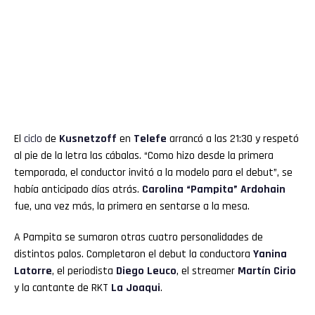
El
ciclo
de
Kusnetzoff
en
Telefe
arrancó a las 21:30 y respetó
al pie de la letra las cábalas. “Como hizo desde la primera
temporada, el conductor invitó a la modelo para el debut”, se
había anticipado días atrás.
Carolina “Pampita” Ardohain
fue, una vez más, la primera en sentarse a la mesa.
A Pampita se sumaron otras cuatro personalidades de
distintos palos. Completaron el debut la conductora
Yanina
Latorre
, el periodista
Diego Leuco
, el streamer
Martín Cirio
y la cantante de RKT
La Joaqui
.