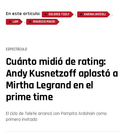
En este artículo:
,
,
DOLORES TEULY
KARINA IAVÍCOLI
,
LAM
MAURICIO MACRI
Flipboard
Reddit
ESPECTÁCULO
Pinterest
Cuánto midió de rating:
Andy Kusnetzoff aplastó a
Whatsapp
Mirtha Legrand en el
Email
prime time
El ciclo de Telefe arrancó con Pampita Ardohain como
primera invitada