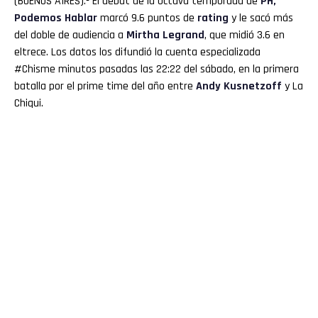
(BUENOS AIRES).- El debut de la octava temporada de
PH,
Podemos Hablar
marcó 9.6 puntos de
rating
y le sacó más
del doble de audiencia a
Mirtha
Legrand
, que midió 3.6 en
eltrece. Los datos los difundió la cuenta especializada
#Chisme minutos pasadas las 22:22 del sábado, en la primera
batalla por el prime time del año entre
Andy Kusnetzoff
y La
Chiqui.