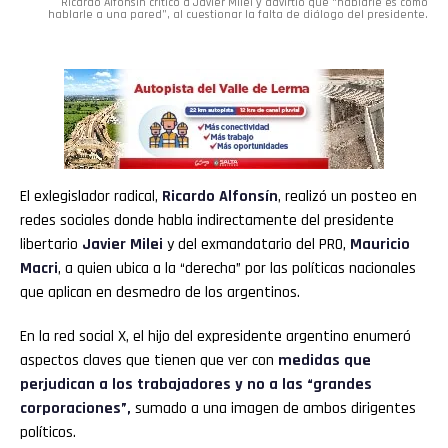
Ricardo Alfonsín criticó a Javier Milei y advirtió que “hablarle es como
hablarle a una pared”, al cuestionar la falta de diálogo del presidente.
El exlegislador radical,
Ricardo Alfonsín
, realizó un posteo en
redes sociales donde habla indirectamente del presidente
libertario
Javier Milei
y del exmandatario del PRO,
Mauricio
Macri
, a quien ubica a la “derecha” por las políticas nacionales
que aplican en desmedro de los argentinos.
En la red social X, el hijo del expresidente argentino enumeró
aspectos claves que tienen que ver con
medidas que
perjudican a los trabajadores y no a las “grandes
corporaciones”,
sumado a una imagen de ambos dirigentes
políticos.