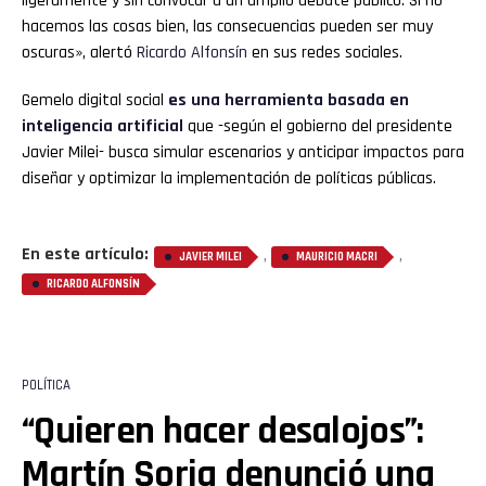
ligeramente y sin convocar a un amplio debate público. Si no
hacemos las cosas bien, las consecuencias pueden ser muy
oscuras», alertó
Ricardo Alfonsín
en sus redes sociales.
Gemelo digital social
es una herramienta basada en
inteligencia artificial
que -según el gobierno del presidente
Javier Milei- busca simular escenarios y anticipar impactos para
diseñar y optimizar la implementación de políticas públicas.
En este artículo:
,
,
JAVIER MILEI
MAURICIO MACRI
RICARDO ALFONSÍN
POLÍTICA
“Quieren hacer desalojos”:
Martín Soria denunció una