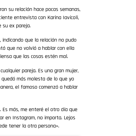
ron su relación hace pocas semanas,
ente entrevista con Karina Iavícoli,
 su ex pareja.
, indicando que la relación no pudo
ó que no volvió a hablar con ella
iensa que las cosas estén mal.
cualquier pareja. Es una gran mujer,
se quedó más molesta de lo que yo
manera, el famoso comenzó a hablar
. Es más, me enteré el otro día que
r en Instagram, no importa. Lejos
ede tener la otra persona».