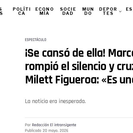
S
POLÍTI
ECONO
SOCIE
MUN
DEPOR
ES
AS
CA
MÍA
DAD
DO
TES
ESPECTÁCULO
¡Se cansó de ella! Marce
rompió el silencio y cr
Milett Figueroa: «Es u
La noticia era inesperada.
Por
Redacción El intransigente
Publicado
20 mayo, 2026