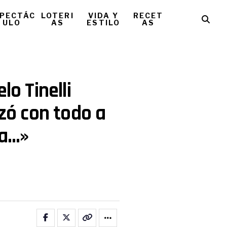
PECTÁC
LOTERI
VIDA Y
RECET
ULO
AS
ESTILO
AS
lo Tinelli
uzó con todo a
na…»