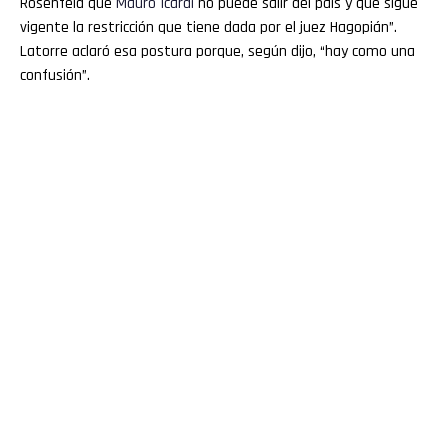
Rosenfeld que
Mauro
Icardi
no puede salir del país y que sigue
vigente la restricción que tiene dada por el juez Hagopián”.
Latorre aclaró esa postura porque, según dijo, “hay como una
confusión”.