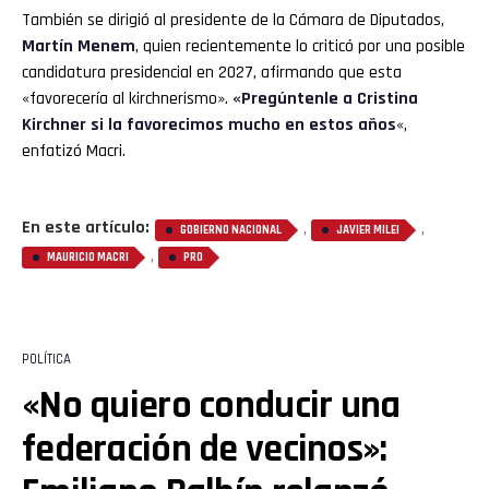
Whatsapp
También se dirigió al presidente de la Cámara de Diputados,
Martín Menem
, quien recientemente lo criticó por una posible
Email
candidatura presidencial en 2027, afirmando que esta
«favorecería al kirchnerismo».
«Pregúntenle a Cristina
Kirchner si la favorecimos mucho en estos años
«,
enfatizó Macri.
En este artículo:
,
,
GOBIERNO NACIONAL
JAVIER MILEI
,
MAURICIO MACRI
PRO
POLÍTICA
«No quiero conducir una
federación de vecinos»: