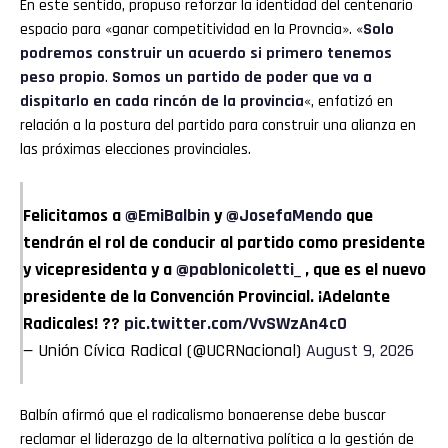
En este sentido, propuso reforzar la identidad del centenario
espacio para «ganar competitividad en la Provncia». «
Solo
podremos construir un acuerdo si primero tenemos
peso propio
.
Somos un partido de poder que va a
dispitarlo en cada rincón de la provincia
«, enfatizó en
relación a la postura del partido para construir una alianza en
las próximas elecciones provinciales.
Felicitamos a
@EmiBalbin
y
@JosefaMendo
que
tendrán el rol de conducir al partido como presidente
y vicepresidenta y a
@pablonicoletti_
, que es el nuevo
presidente de la Convención Provincial. ¡Adelante
Radicales! ??
pic.twitter.com/VvSWzAn4c0
— Unión Cívica Radical (@UCRNacional)
August 9, 2026
Balbín afirmó que el radicalismo bonaerense debe buscar
reclamar el liderazgo de la alternativa política a la gestión de