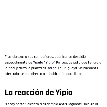
Tras abrazar a sus compañeros, Juanicar se despidió
especialmente de
Yisela "
Yipio
" Pintos
. Le pidió que llegara a
la final y cruzó la puerta de
salida
. La uruguaya, visiblemente
afectada, se fue directo a la habitación para llorar.
La reacción de Yipio
"Estoy harta", alcanzó a decir
Yipio
entre lágrimas, sola en la