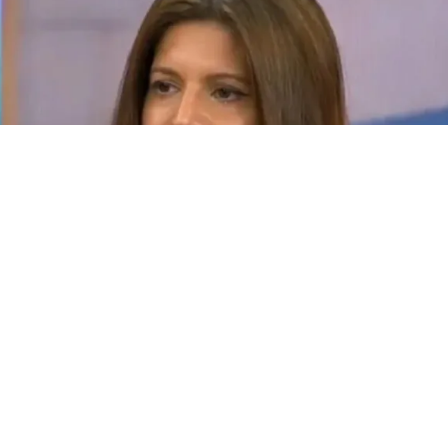
Elba Marcovecchio
(BUENOS AIRES).- “Todo lo que hizo acá, todo lo que ella hizo
acá. Sin acompañar la denuncia. Sin acompañar los trámites
que había hecho en la autoridad que emite los pasaportes, o
sin acompañar absolutamente nada, sí pienso que fue un
show mediático”, disparó
Elba Marcovecchio
. La abogada de
Mauro
Icardi
volvió a la carga contra
Wanda
Nara
y