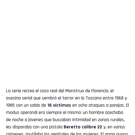
La serie recrea el caso real del Monstruo de Florencia, el
asesino serial que sembró el terror en la Toscana entre 1968 y
1985 con un saldo de
16 víctimas
en ocho ataques a parejas. El
modus operandi era siempre el mismo: un hombre acechaba
de noche a jóvenes que buscaban intimidad en zonas rurales,
les disparaba con una pistola
Beretta calibre 22
y, en varios
crímenes, mutilaba los genitales de las mujeres. El arma nunca