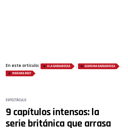
En este artículo:
,
,
A LA BARBAROSSA
GEORGINA BARBAROSSA
Flipboard
MARIANA BREY
Reddit
Pinterest
ESPECTÁCULO
9 capítulos intensos: la
Whatsapp
serie británica que arrasa