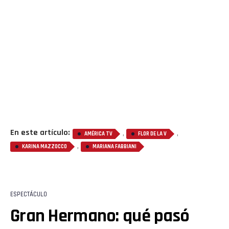
Flipboard
Reddit
Pinterest
Whatsapp
Email
En este artículo:
,
,
AMÉRICA TV
FLOR DE LA V
,
KARINA MAZZOCCO
MARIANA FABBIANI
ESPECTÁCULO
Gran Hermano: qué pasó