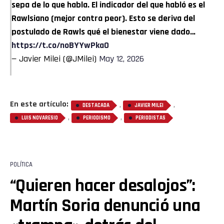
sepa de lo que habla. El indicador del que habló es el
Rawlsiano (mejor contra peor). Esto se deriva del
postulado de Rawls qué el bienestar viene dado…
https://t.co/noBYYwPkaO
— Javier Milei (@JMilei)
May 12, 2026
En este artículo:
,
,
DESTACADA
JAVIER MILEI
,
,
LUIS NOVARESIO
PERIODISMO
PERIODISTAS
POLÍTICA
“Quieren hacer desalojos”:
Martín Soria denunció una