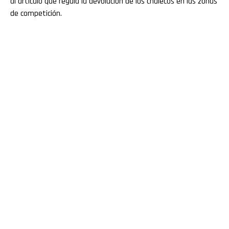
al artículo que regula la devolución de los chalecos en las zonas
de competición.