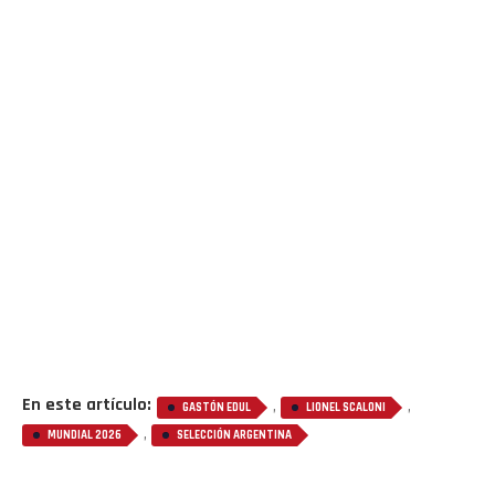
Flipboard
Reddit
Pinterest
En este artículo:
,
,
GASTÓN EDUL
LIONEL SCALONI
,
MUNDIAL 2026
SELECCIÓN ARGENTINA
Whatsapp