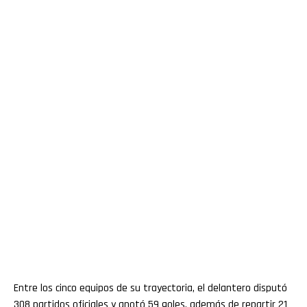
Entre los cinco equipos de su trayectoria, el delantero disputó
308 partidos oficiales y anotó 59 goles, además de repartir 21