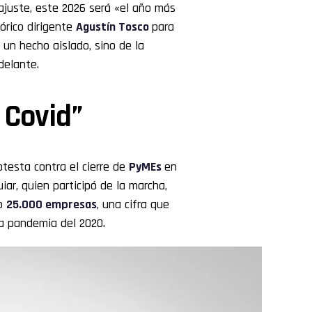
 ajuste, este 2026 será «el año más
tórico dirigente
Agustín Tosco
para
 un hecho aislado, sino de la
delante.
l Covid”
testa contra el cierre de
PyMEs
en
iar, quien participó de la marcha,
do
25.000 empresas
, una cifra que
a pandemia del 2020.