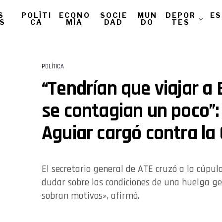
S
POLÍTI
ECONO
SOCIE
MUN
DEPOR
ES
AS
CA
MÍA
DAD
DO
TES
POLÍTICA
“Tendrían que viajar a B
se contagian un poco”:
Aguiar cargó contra la
El secretario general de ATE cruzó a la cúpula
dudar sobre las condiciones de una huelga g
sobran motivos», afirmó.