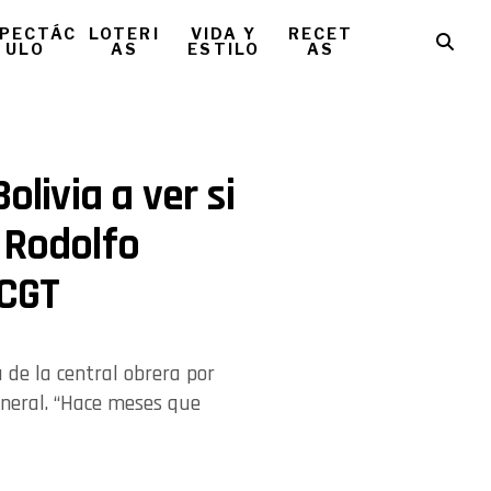
PECTÁC
LOTERI
VIDA Y
RECET
ULO
AS
ESTILO
AS
olivia a ver si
 Rodolfo
 CGT
 de la central obrera por
eneral. “Hace meses que