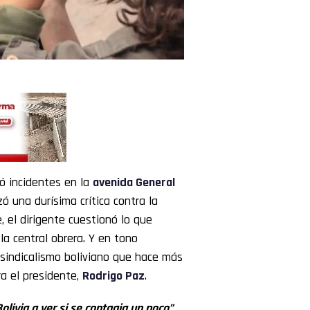
yó incidentes en la
avenida General
nzó una durísima crítica contra la
, el dirigente cuestionó lo que
la central obrera. Y en tono
l sindicalismo boliviano que hace más
a el presidente,
Rodrigo Paz
.
Bolivia a ver si se contagia un poco”
,