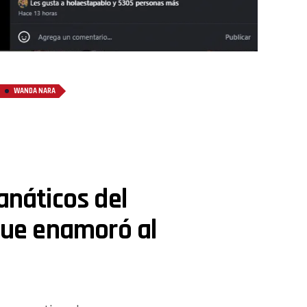
WANDA NARA
anáticos del
 que enamoró al