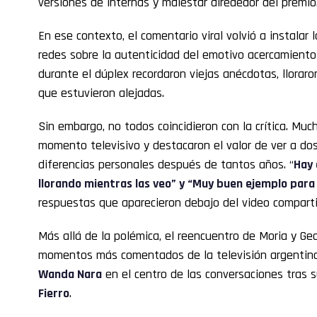
versiones de internas y malestar alrededor del premio
En ese contexto, el comentario viral volvió a instalar 
redes sobre la autenticidad del emotivo acercamiento
durante el dúplex recordaron viejas anécdotas, lloraro
que estuvieron alejadas.
Sin embargo, no todos coincidieron con la crítica. Mu
momento televisivo y destacaron el valor de ver a dos 
diferencias personales después de tantos años. “
Hay 
llorando mientras las veo” y “Muy buen ejemplo par
respuestas que aparecieron debajo del video compart
Más allá de la polémica, el reencuentro de Moria y Geo
momentos más comentados de la televisión argentina
Wanda Nara
en el centro de las conversaciones tras 
Fierro
.