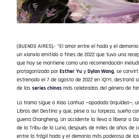
(BUENOS AIRES).- “El amor entre el hada y el demonio
un xianxia emitido a fines de 2022 que tuvo una rec
que hoy se mantiene como una recomendación ineludibl
protagonizado por
Esther Yu
y
Dylan Wang
, se convir
estrenado el 7 de agosto de 2022 en iQIYI, destronó 
de las
series chinas
más celebradas del género de fan
La trama sigue a Xiao Lanhua —apodada Orquídea—, un
Libros del Destino y que, pese a su torpeza, sueña con 
guerra Changheng. Un accidente la lleva a liberar a D
de la Tribu de la Luna, después de miles de años de c
entre la frágil hada y el demonio más poderoso de lo