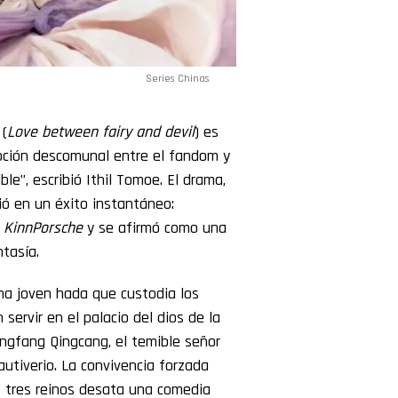
Series Chinas
 (
Love between fairy and devil
) es
epción descomunal entre el fandom y
e”, escribió Ithil Tomoe. El drama,
tió en un éxito instantáneo:
a
KinnPorsche
y se afirmó como una
tasía.
a joven hada que custodia los
servir en el palacio del dios de la
ongfang Qingcang, el temible señor
autiverio. La convivencia forzada
s tres reinos desata una comedia