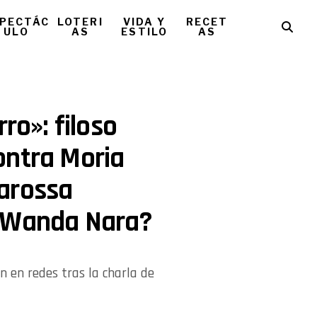
PECTÁC
LOTERI
VIDA Y
RECET
ULO
AS
ESTILO
AS
ro»: filoso
ontra Moria
arossa
a Wanda Nara?
n en redes tras la charla de