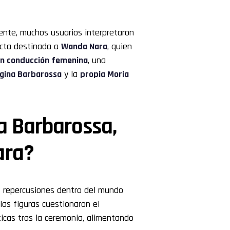
nte, muchos usuarios interpretaron
ecta destinada a
Wanda Nara
, quien
 en conducción femenina
, una
gina Barbarossa
y la
propia Moria
a Barbarossa,
ara?
 repercusiones dentro del mundo
ias figuras cuestionaron el
íticas tras la ceremonia, alimentando