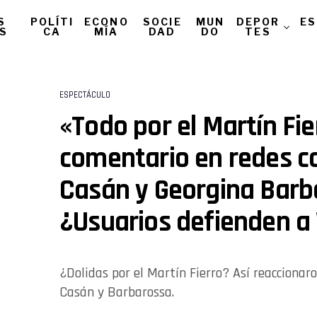
S
POLÍTI
ECONO
SOCIE
MUN
DEPOR
ES
AS
CA
MÍA
DAD
DO
TES
ESPECTÁCULO
«Todo por el Martín Fier
comentario en redes c
Casán y Georgina Barb
¿Usuarios defienden 
¿Dolidas por el Martín Fierro? Así reaccionaro
Casán y Barbarossa.