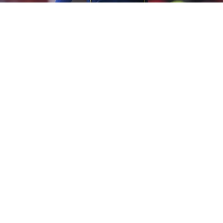
Exequiel Zeballos
(BUENOS AIRES).- “El
Celta de Vigo
lidera la carrera en el
mercado para llevarse al ‘Changuito’
Zeballos
”, contó el
periodista italiano Nicolò Schira. El panorama para
Exequiel
Zeballos
dio un vuelco y el delantero de 24 años, que dejará
Boca
en este mercado de pases, ya no tiene a
Napoli
como
destino firme: el club español se metió en la pelea y avanza en
las negociaciones.