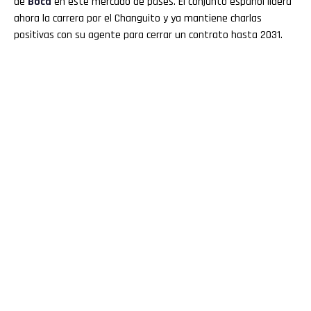
de
Boca
en este mercado de pases. El conjunto español lidera
ahora la carrera por el Changuito y ya mantiene charlas
positivas con su agente para cerrar un contrato hasta 2031.