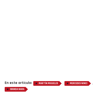
Flipboard
Reddit
Pinterest
Whatsapp
Email
En este artículo:
,
,
MARTÍN MIGUELES
MERCEDES NINCI
WANDA NARA