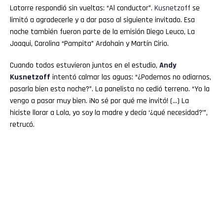
Latorre respondió sin vueltas: “Al conductor”.
Kusnetzoff
se
limitó a agradecerle y a dar paso al siguiente invitado. Esa
noche también fueron parte de la emisión Diego Leuco, La
Joaqui, Carolina “Pampita” Ardohain y Martín Cirio.
Cuando todos estuvieron juntos en el estudio,
Andy
Kusnetzoff
intentó calmar las aguas: “¿Podemos no odiarnos,
pasarla bien esta noche?”. La panelista no cedió terreno. “Yo la
vengo a pasar muy bien. ¡No sé por qué me invitó! (…) La
hiciste llorar a Lola, yo soy la madre y decía ‘¿qué necesidad?’”,
retrucó.