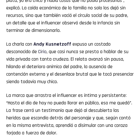
plata, yo era chico y había cosas que no podía procesarlas”,
explicó. La caída económica de la familia no solo los dejó sin
recursos, sino que también vació el círculo social de su padre,
un detalle que el influencer observó desde la infancia sin
terminar de dimensionarlo.
La charla con
Andy Kusnetzoff
expuso un costado
desconocido de
Cirio
, que casi nunca se presta a hablar de su
vida privada con tanta crudeza. El relato avanzó sin pausa,
hilando el deterioro anímico del padre, la ausencia de
contención externa y el desenlace brutal que le tocó presenciar
siendo todavía muy chico.
La marca que arrastra el influencer es íntima y persistente:
“Hasta el día de hoy no puedo llorar en público, eso me quedó”.
La frase cerró un testimonio que dejó al descubierto las
heridas que escondía detrás del personaje y que, según contó
en la misma entrevista, aprendió a disimular con una coraza
forjada a fuerza de dolor.