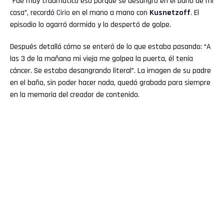
“Fue muy traumático eso porque se desangró en el baño de mi
casa”, recordó
Cirio
en el mano a mano con
Kusnetzoff
. El
episodio lo agarró dormido y lo despertó de golpe.
Después detalló cómo se enteró de lo que estaba pasando: “A
las 3 de la mañana mi vieja me golpea la puerta, él tenía
cáncer. Se estaba desangrando literal”. La imagen de su padre
en el baño, sin poder hacer nada, quedó grabada para siempre
en la memoria del creador de contenido.