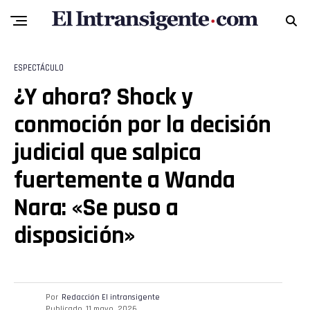
Pinterest
Whatsapp
ESPECTÁCULO
Email
¿Y ahora? Shock y
conmoción por la decisión
judicial que salpica
fuertemente a Wanda
Nara: «Se puso a
disposición»
Por
Redacción El intransigente
Publicado
11 mayo, 2026