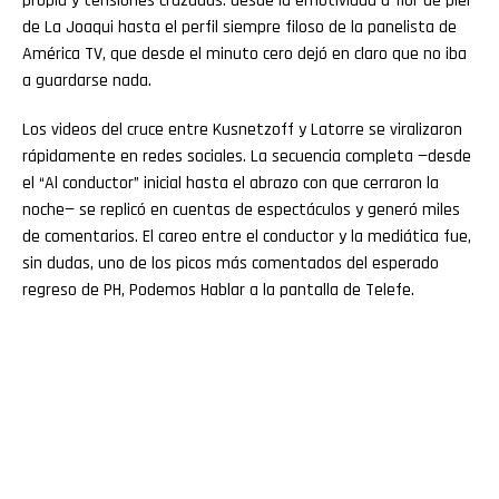
propia y tensiones cruzadas: desde la emotividad a flor de piel
de La Joaqui hasta el perfil siempre filoso de la panelista de
América TV, que desde el minuto cero dejó en claro que no iba
a guardarse nada.
Los videos del cruce entre Kusnetzoff y Latorre se viralizaron
rápidamente en redes sociales. La secuencia completa —desde
el “Al conductor” inicial hasta el abrazo con que cerraron la
noche— se replicó en cuentas de espectáculos y generó miles
de comentarios. El careo entre el conductor y la mediática fue,
sin dudas, uno de los picos más comentados del esperado
regreso de PH, Podemos Hablar a la pantalla de Telefe.