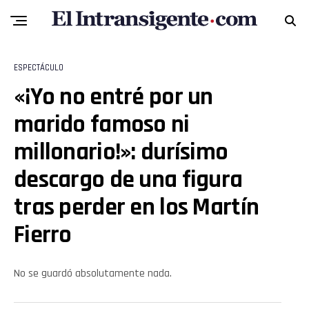
ESPECTÁCULO
«¡Yo no entré por un
marido famoso ni
Flipboard
millonario!»: durísimo
Reddit
descargo de una figura
tras perder en los Martín
Pinterest
Fierro
Whatsapp
No se guardó absolutamente nada.
Email