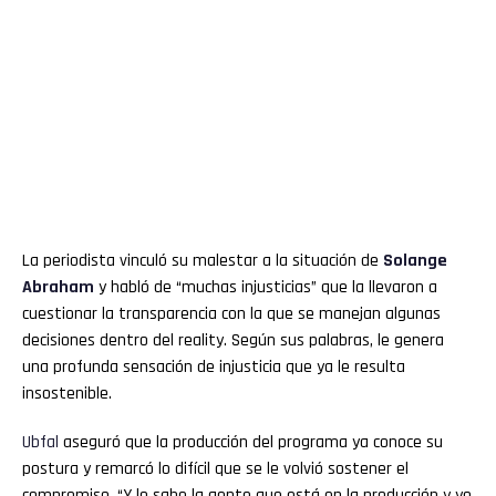
La periodista vinculó su malestar a la situación de
Solange
Abraham
y habló de “muchas injusticias” que la llevaron a
cuestionar la transparencia con la que se manejan algunas
decisiones dentro del reality. Según sus palabras, le genera
una profunda sensación de injusticia que ya le resulta
insostenible.
Ubfal
aseguró que la producción del programa ya conoce su
postura y remarcó lo difícil que se le volvió sostener el
compromiso. “Y lo sabe la gente que está en la producción y yo