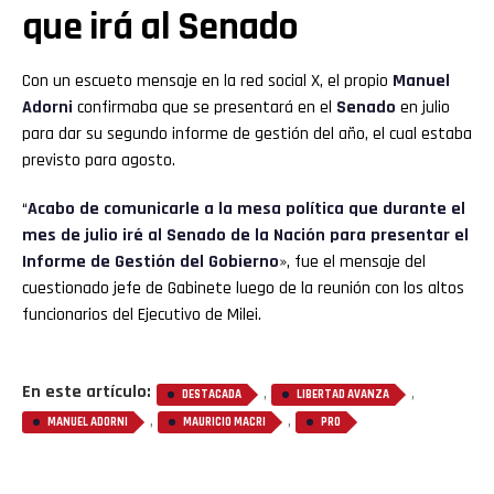
Flipboard
que irá al Senado
Reddit
Con un escueto mensaje en la red social X, el propio
Manuel
Pinterest
Adorni
confirmaba que se presentará en el
Senado
en julio
para dar su segundo informe de gestión del año, el cual estaba
previsto para agosto.
Whatsapp
“
Acabo de comunicarle a la mesa política que durante el
Email
mes de julio iré al Senado de la Nación para presentar el
Informe de Gestión del Gobierno
», fue el mensaje del
cuestionado jefe de Gabinete luego de la reunión con los altos
funcionarios del Ejecutivo de Milei.
En este artículo:
,
,
DESTACADA
LIBERTAD AVANZA
,
,
MANUEL ADORNI
MAURICIO MACRI
PRO