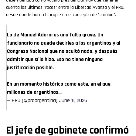
desempeñaba como vocero presidencial. Hay que tener en
cuenta los últimos “roces” entre la Libertad Avanza y el PRO,
desde donde hacen hincapié en el concepto de “cambio”.
Lo de Manuel Adorni es una falta grave. Un
funcionario no puede decirles a los argentinos y al
Congreso Nacional que no ocultó nada, y después
admitir que sí lo hizo. Eso no tiene ninguna
justificación posible.
En un momento histórico como este, en el que
millones de argentinos…
— PRO (@proargentina)
June 11, 2026
El jefe de gabinete confirmó