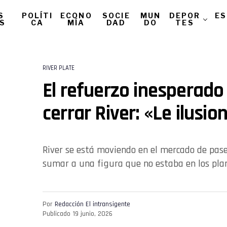
S
POLÍTI
ECONO
SOCIE
MUN
DEPOR
ES
AS
CA
MÍA
DAD
DO
TES
RIVER PLATE
El refuerzo inesperado
cerrar River: «Le ilusio
River se está moviendo en el mercado de pas
sumar a una figura que no estaba en los pla
Por
Redacción El intransigente
Publicado
19 junio, 2026