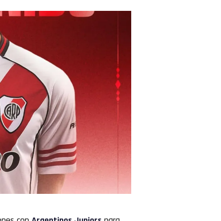
ones con
Argentinos Juniors
para