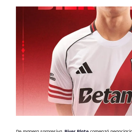
De manera sorpresiva,
River Plate
comenzó negociaci