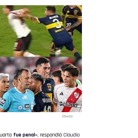
Úbeda
Quarta
fue penal
», respondió
Claudio