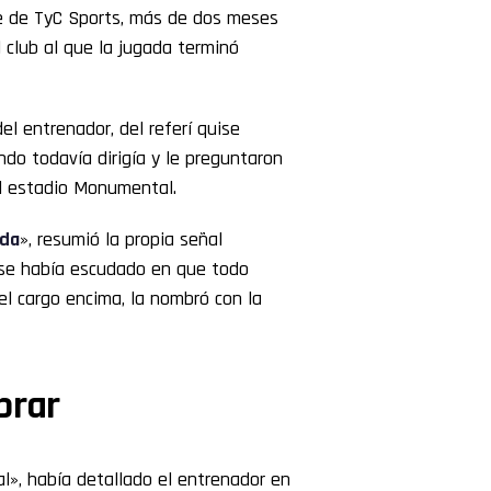
e de TyC Sports, más de dos meses
 club al que la jugada terminó
el entrenador, del referí quise
ndo todavía dirigía y le preguntaron
el estadio Monumental.
ada
», resumió la propia señal
 se había escudado en que todo
el cargo encima, la nombró con la
brar
al», había detallado el entrenador en