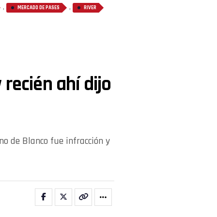
,
,
MERCADO DE PASES
RIVER
recién ahí dijo
no de Blanco fue infracción y