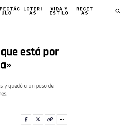
PECTÁC
LOTERI
VIDA Y
RECET
ULO
AS
ESTILO
AS
 que está por
na»
es y quedó a un paso de
nes.