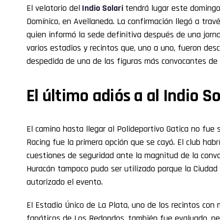
El velatorio del
Indio Solari
tendrá lugar este domingo 
Domínico, en Avellaneda. La confirmación llegó a travé
quien informó la sede definitiva después de una jorn
varios estadios y recintos que, uno a uno, fueron desc
despedida de una de las figuras más convocantes de la
El último adiós a al Indio So
El camino hasta llegar al Polideportivo Gatica no fue s
Racing fue la primera opción que se cayó. El club habr
cuestiones de seguridad ante la magnitud de la convo
Huracán tampoco pudo ser utilizado porque la Ciudad
autorizado el evento.
El Estadio Único de La Plata, uno de los recintos con 
fanáticos de Los Redondos, también fue evaluado, pe