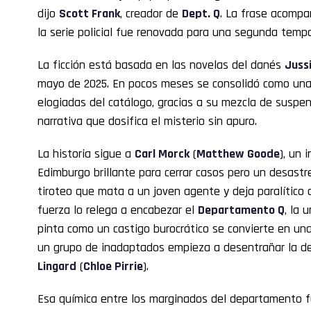
dijo
Scott Frank
, creador de
Dept. Q
. La frase acompa
la serie policial fue renovada para una segunda temp
La ficción está basada en las novelas del danés
Jussi
mayo de 2025. En pocos meses se consolidó como una 
elogiadas del catálogo, gracias a su mezcla de suspe
narrativa que dosifica el misterio sin apuro.
La historia sigue a
Carl Morck
(
Matthew Goode
), un 
Edimburgo brillante para cerrar casos pero un desast
tiroteo que mata a un joven agente y deja paralítico
fuerza lo relega a encabezar el
Departamento Q
, la 
pinta como un castigo burocrático se convierte en una
un grupo de inadaptados empieza a desentrañar la des
Lingard
(
Chloe Pirrie
).
Esa química entre los marginados del departamento 