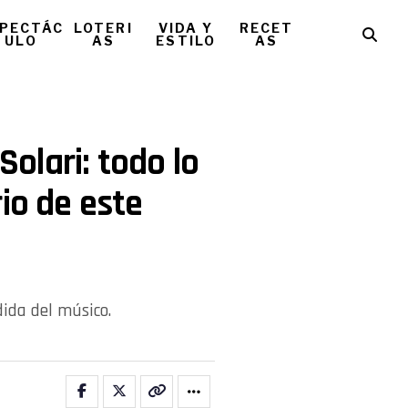
PECTÁC
LOTERI
VIDA Y
RECET
ULO
AS
ESTILO
AS
Solari: todo lo
io de este
dida del músico.