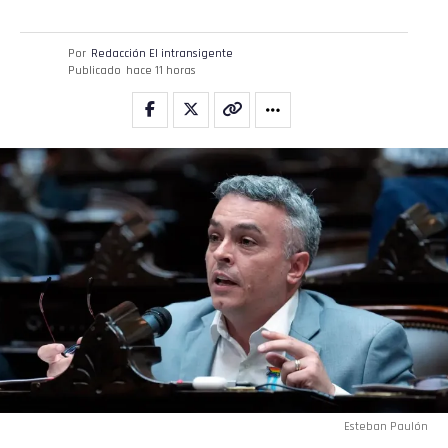
Por
Redacción El intransigente
Publicado
hace 11 horas
Esteban Paulón