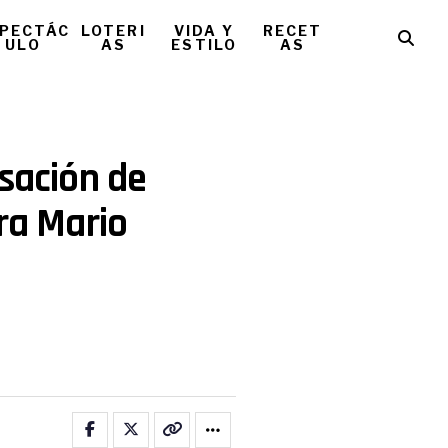
PECTÁC
LOTERI
VIDA Y
RECET
ULO
AS
ESTILO
AS
usación de
tra Mario