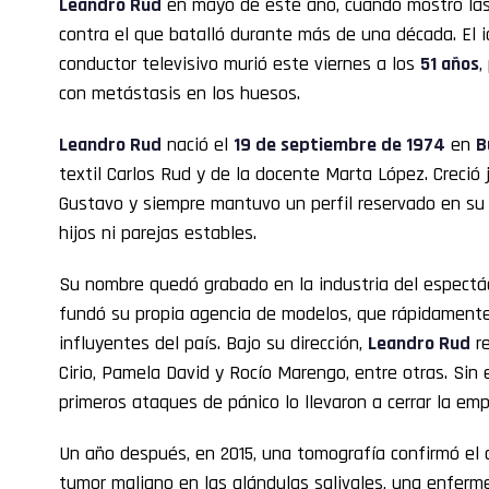
Leandro Rud
en mayo de este año, cuando mostró las
contra el que batalló durante más de una década. El 
conductor televisivo murió este viernes a los
51 años
,
con metástasis en los huesos.
Leandro Rud
nació el
19 de septiembre de 1974
en
B
textil Carlos Rud y de la docente Marta López. Creci
Gustavo y siempre mantuvo un perfil reservado en su 
hijos ni parejas estables.
Su nombre quedó grabado en la industria del espect
fundó su propia agencia de modelos, que rápidamente
influyentes del país. Bajo su dirección,
Leandro Rud
re
Cirio, Pamela David y Rocío Marengo, entre otras. Sin 
primeros ataques de pánico lo llevaron a cerrar la emp
Un año después, en 2015, una tomografía confirmó el 
tumor maligno en las glándulas salivales, una enfer