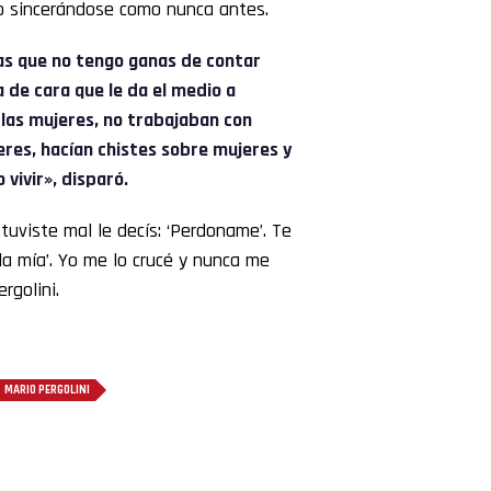
so sincerándose como nunca antes.
sas que no tengo ganas de contar
 de cara que le da el medio a
las mujeres, no trabajaban con
eres, hacían chistes sobre mujeres y
vivir», disparó.
tuviste mal le decís: ‘Perdoname’. Te
ala mía’. Yo me lo crucé y nunca me
rgolini.
MARIO PERGOLINI