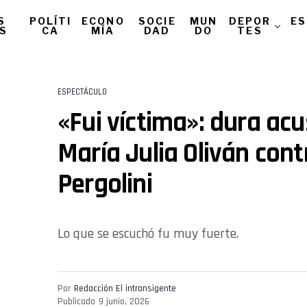
S
POLÍTI
ECONO
SOCIE
MUN
DEPOR
ES
AS
CA
MÍA
DAD
DO
TES
ESPECTÁCULO
«Fui víctima»: dura ac
María Julia Oliván con
Pergolini
Lo que se escuchó fu muy fuerte.
Por
Redacción El intransigente
Publicado
9 junio, 2026