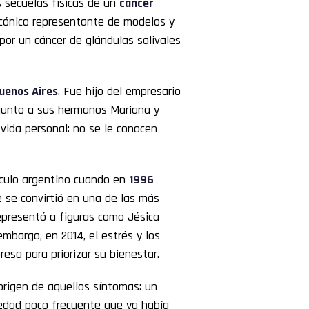
 secuelas físicas de un
cáncer
icónico representante de modelos y
 por un cáncer de glándulas salivales
uenos Aires
. Fue hijo del empresario
ó junto a sus hermanos Mariana y
vida personal: no se le conocen
áculo argentino cuando en
1996
 se convirtió en una de las más
presentó a figuras como Jésica
embargo, en 2014, el estrés y los
resa para priorizar su bienestar.
origen de aquellos síntomas: un
medad poco frecuente que ya había