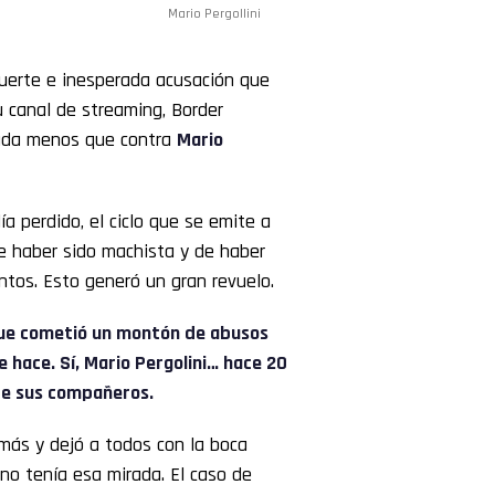
Mario Pergollini
fuerte e inesperada acusación que
 canal de streaming, Border
 nada menos que contra
Mario
a perdido, el ciclo que se emite a
e haber sido machista y de haber
tos. Esto generó un gran revuelo.
que cometió un montón de abusos
 hace. Sí, Mario Pergolini… hace 20
de sus compañeros.
r más y dejó a todos con la boca
 no tenía esa mirada. El caso de