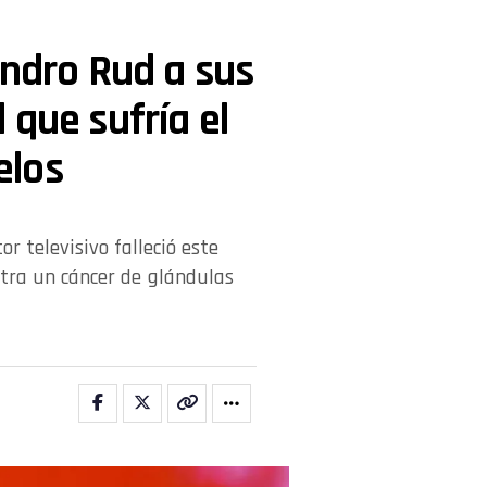
andro Rud a sus
 que sufría el
elos
r televisivo falleció este
ntra un cáncer de glándulas