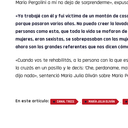
Mario Pergolini a mí no deja de sorprenderme», expu
«Yo trabajé con él y fui víctima de un montón de co
porque pasaron varios años. No puedo creer la lavada
personas como esta, que toda la vida se mofaron de 
mujeres, eran sexistas, se sobrepasaban con las muj
ahora son los grandes referentes que nos dicen cómo 
«Cuando vos te rehabilitás, a la persona con la que es
la cruzás en un pasillo y le decís: ‘Che, perdoname, m
dijo nada», sentenció María Julia Oliván sobre Mario Pe
En este artículo:
,
,
CANAL TRECE
MARÍA JULIA OLIVÁN