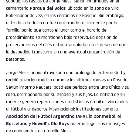
sábado, los restos de
Jorge
Messi
serían inhumados en el
cementerio
Parque del Solar
, ubicado en la zona de Villa
Gobernador Gálvez, en las cercanías de Rosario. Sin embargo,
este dato todavía no fue confirmado oficialmente por la
familia, por lo que tanto el lugar como el horario del
procedimiento se mantienen bajo reserva. La decisión de
preservar esos detalles estaría vinculada con el deseo de que
la despedida transcurra sin una eventual concentración de
personas.
Jorge
Messi
había atravesado una prolongada enfermedad y
recibió atención médica durante los últimos meses en Rosario.
Según informó Reuters, pasó ese período entre una clínica y su
casa, acompañado por su esposa y sus hijos. La noticia de su
muerte generó repercusiones en distintos ámbitos vinculados
al fútbol y al deporte internacional: instituciones como la
Asociación del Fútbol Argentino (AFA)
, la
Conmebol
, el
Barcelona
y
Newell’s Old Boys
hicieron llegar sus mensajes
de condolencias a la familia Messi.