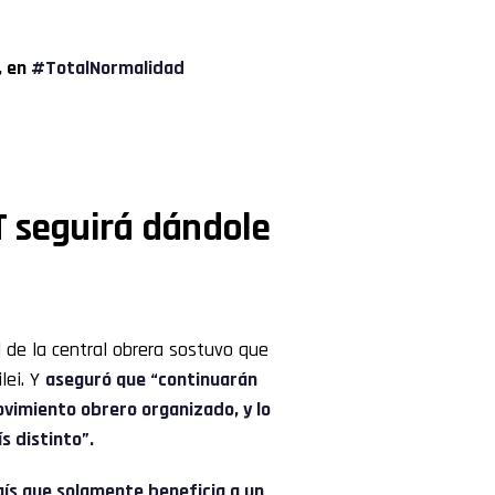
, en
#TotalNormalidad
T seguirá dándole
l de la central obrera sostuvo que
lei. Y
aseguró que “continuarán
ovimiento obrero organizado, y lo
s distinto”.
ís que solamente beneficia a un