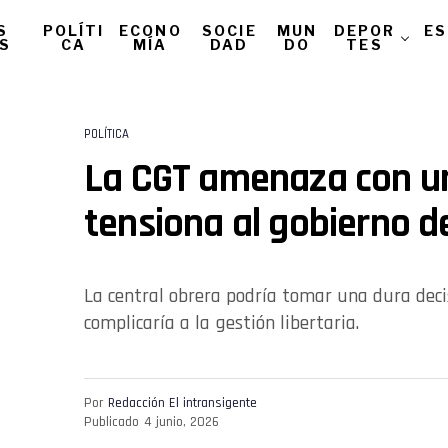
S
POLÍTI
ECONO
SOCIE
MUN
DEPOR
ES
AS
CA
MÍA
DAD
DO
TES
POLÍTICA
La CGT amenaza con u
tensiona al gobierno de
La central obrera podría tomar una dura deci
complicaría a la gestión libertaria.
Por
Redacción El intransigente
Publicado
4 junio, 2026