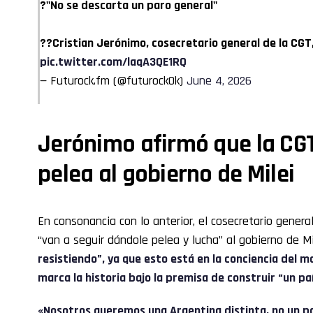
?"No se descarta un paro general"
??Cristian Jerónimo, cosecretario general de la CGT
pic.twitter.com/laqA3QE1RQ
— Futurock.fm (@futurockOk)
June 4, 2026
Jerónimo afirmó que la CG
pelea al gobierno de Milei
En consonancia con lo anterior, el cosecretario genera
“van a seguir dándole pelea y lucha” al gobierno de Mi
resistiendo”, ya que esto está en la conciencia del m
marca la historia bajo la premisa de construir “un paí
«Nosotros queremos una Argentina distinta, no un pa