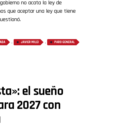
 gobierno no acata la ley de
mos que aceptar una ley que tiene
cuestionó.
,
,
ADA
JAVIER MILEI
PARO GENERAL
ta»: el sueño
ara 2027 con
a