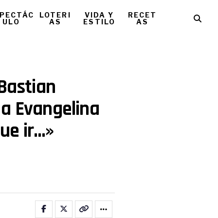
PECTÁC
LOTERI
VIDA Y
RECET
ULO
AS
ESTILO
AS
 Bastian
 a Evangelina
ue ir…»