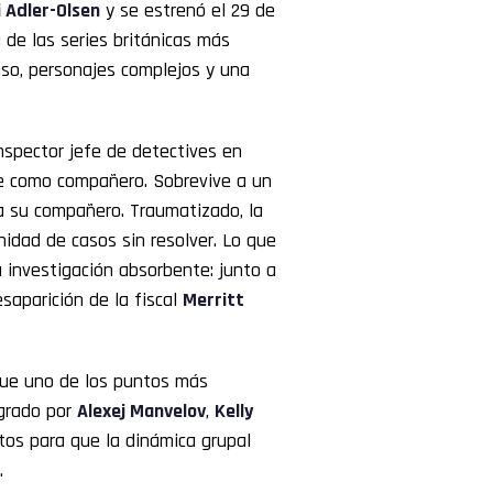
 Adler-Olsen
y se estrenó el 29 de
de las series británicas más
nso, personajes complejos y una
inspector jefe de detectives en
re como compañero. Sobrevive a un
 a su compañero. Traumatizado, la
unidad de casos sin resolver. Lo que
 investigación absorbente: junto a
aparición de la fiscal
Merritt
fue uno de los puntos más
egrado por
Alexej Manvelov
,
Kelly
stos para que la dinámica grupal
.