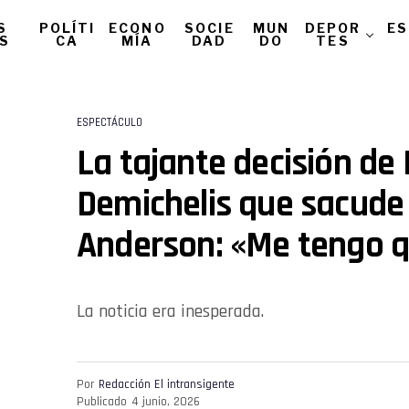
S
POLÍTI
ECONO
SOCIE
MUN
DEPOR
ES
AS
CA
MÍA
DAD
DO
TES
ESPECTÁCULO
La tajante decisión de
Demichelis que sacude
Anderson: «Me tengo q
La noticia era inesperada.
Por
Redacción El intransigente
Publicado
4 junio, 2026