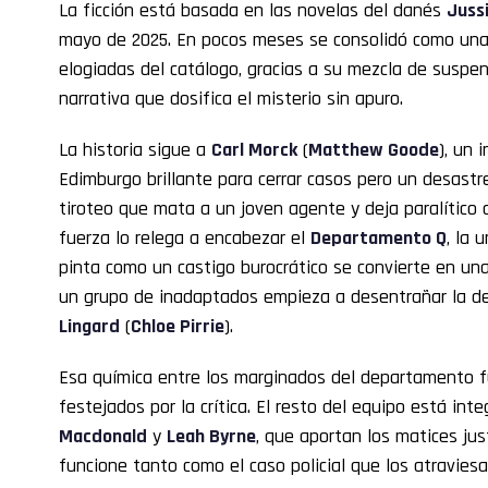
La ficción está basada en las novelas del danés
Jussi
mayo de 2025. En pocos meses se consolidó como una 
elogiadas del catálogo, gracias a su mezcla de suspe
narrativa que dosifica el misterio sin apuro.
La historia sigue a
Carl Morck
(
Matthew Goode
), un 
Edimburgo brillante para cerrar casos pero un desast
tiroteo que mata a un joven agente y deja paralítico
fuerza lo relega a encabezar el
Departamento Q
, la 
pinta como un castigo burocrático se convierte en una
un grupo de inadaptados empieza a desentrañar la des
Lingard
(
Chloe Pirrie
).
Esa química entre los marginados del departamento 
festejados por la crítica. El resto del equipo está int
Macdonald
y
Leah Byrne
, que aportan los matices ju
funcione tanto como el caso policial que los atraviesa