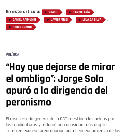
En este artículo:
,
,
BRASIL
CANCILLERÍA
,
,
,
DANIEL RAIMUNDI
JAVIER MILEI
LULA DA SILVA
PABLO QUIRNO
POLÍTICA
“Hay que dejarse de mirar
el ombligo”: Jorge Sola
apuró a la dirigencia del
peronismo
El cosecretario general de la CGT cuestionó las peleas por
las candidaturas y reclamó una oposición más amplia.
También expresó preocupación por el endeudamiento de los