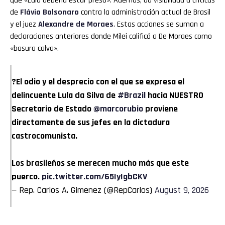
que «Lula debería estar preso». Además, da visibilidad a críticas
de
Flávio Bolsonaro
contra la administración actual de Brasil
y el juez
Alexandre de Moraes
. Estas acciones se suman a
declaraciones anteriores donde Milei calificó a De Moraes como
«basura calva».
?El odio y el desprecio con el que se expresa el
delincuente Lula da Silva de
#Brazil
hacia NUESTRO
Secretario de Estado
@marcorubio
proviene
directamente de sus jefes en la dictadura
castrocomunista.
Los brasileños se merecen mucho más que este
puerco.
pic.twitter.com/65IyIgbCKV
— Rep. Carlos A. Gimenez (@RepCarlos)
August 9, 2026