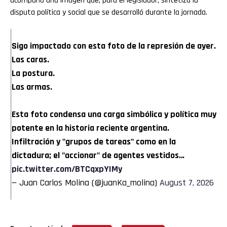
acompañó una imagen que, para el legislador, sintetiza la
disputa política y social que se desarrolló durante la jornada.
Sigo impactado con esta foto de la represión de ayer.
Las caras.
La postura.
Las armas.
Esta foto condensa una carga simbólica y política muy
potente en la historia reciente argentina.
Infiltración y "grupos de tareas" como en la
dictadura; el "accionar" de agentes vestidos…
pic.twitter.com/BTCqxpYIMy
— Juan Carlos Molina (@juanKa_molina)
August 7, 2026