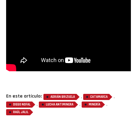
Reddit
Pinterest
Whatsapp
Email
En este artículo:
,
,
ADRIÁN BRIZUELA
CATAMARCA
,
,
,
DIEGO NOFAL
LUCHA ANTIMINERA
MINERÍA
RAÚL JALIL