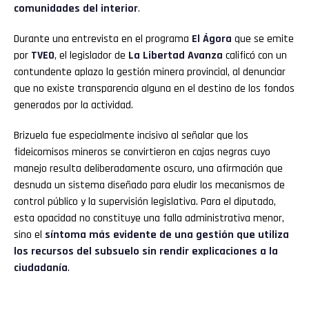
comunidades del interior
.
Durante una entrevista en el programa
El Ágora
que se emite
por
TVEO
, el legislador de
La Libertad Avanza
calificó con un
contundente aplazo la gestión minera provincial, al denunciar
que no existe transparencia alguna en el destino de los fondos
Flipboard
generados por la actividad.
Reddit
Brizuela fue especialmente incisivo al señalar que los
fideicomisos mineros se convirtieron en cajas negras cuyo
Pinterest
manejo resulta deliberadamente oscuro, una afirmación que
desnuda un sistema diseñado para eludir los mecanismos de
Whatsapp
control público y la supervisión legislativa. Para el diputado,
esta opacidad no constituye una falla administrativa menor,
Email
sino el
síntoma más evidente de una gestión que utiliza
los recursos del subsuelo sin rendir explicaciones a la
ciudadanía
.