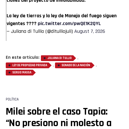
claves del proyecto de inviolabilidad.
La ley de tierras y la ley de Manejo del fuego siguen
vigentes ????
pic.twitter.com/pwQE1K2QYL
— Juliana di Tullio (@ditulliojuli)
August 7, 2026
En este artículo:
,
JULIANA DI TULLIO
,
,
LEY DE PROPIEDAD PRIVADA
SENADO DE LA NACIÓN
SERGIO MASSA
POLÍTICA
Milei sobre el caso Tapia:
“No presiono ni molesto a