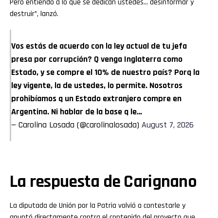
Pero entiendo a lo que se dedican ustedes… desinformar y
destruir”, lanzó.
Vos estás de acuerdo con la ley actual de tu jefa
presa por corrupción? Q venga Inglaterra como
Estado, y se compre el 10% de nuestro país? Porq la
ley vigente, la de ustedes, lo permite. Nosotros
prohibíamos q un Estado extranjero compre en
Argentina. Ni hablar de la base q le…
— Carolina Losada (@carolinalosada)
August 7, 2026
La respuesta de Carignano
La diputada de Unión por la Patria volvió a contestarle y
apuntó directamente contra el contenido del proyecto que