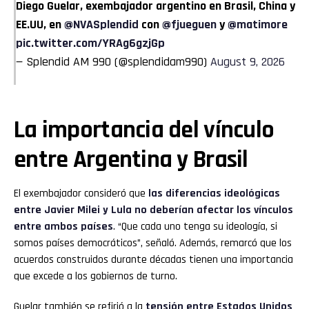
Diego Guelar, exembajador argentino en Brasil, China y
EE.UU, en
@NVASplendid
con
@fjueguen
y
@matimore
pic.twitter.com/YRAg6gzjGp
— Splendid AM 990 (@splendidam990)
August 9, 2026
La importancia del vínculo
entre Argentina y Brasil
El exembajador consideró que
las diferencias ideológicas
entre Javier Milei y Lula no deberían afectar los vínculos
entre ambos países
. “Que cada uno tenga su ideología, si
somos países democráticos”, señaló. Además, remarcó que los
acuerdos construidos durante décadas tienen una importancia
que excede a los gobiernos de turno.
Guelar también se refirió a la
tensión entre Estados Unidos