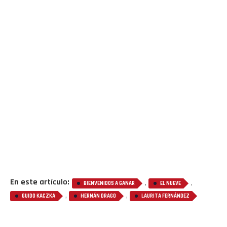
En este artículo:
,
,
BIENVENIDOS A GANAR
EL NUEVE
,
,
GUIDO KACZKA
HERNÁN DRAGO
LAURITA FERNÁNDEZ