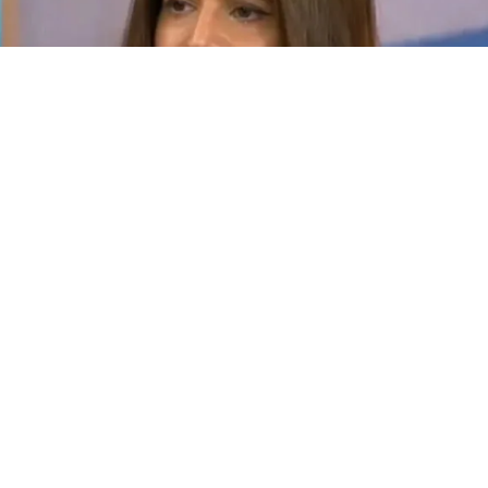
Elba Marcovecchio
(BUENOS AIRES).- “Todo lo que hizo acá, todo lo que ella hizo
acá. Sin acompañar la denuncia. Sin acompañar los trámites
que había hecho en la autoridad que emite los pasaportes, o
sin acompañar absolutamente nada, sí pienso que fue un
show mediático”, disparó
Elba Marcovecchio
. La abogada de
Mauro
Icardi
volvió a la carga contra
Wanda
Nara
y
descalificó por completo las acciones judiciales que la mediática
inició en Argentina por la tenencia de sus hijas.