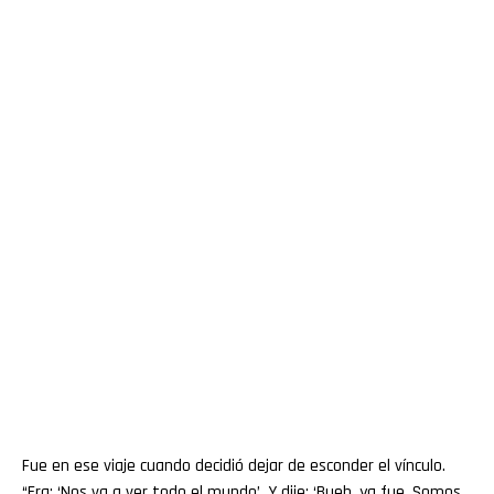
Fue en ese viaje cuando decidió dejar de esconder el vínculo.
“Era: ‘Nos va a ver todo el mundo’. Y dije: ‘Bueh, ya fue. Somos