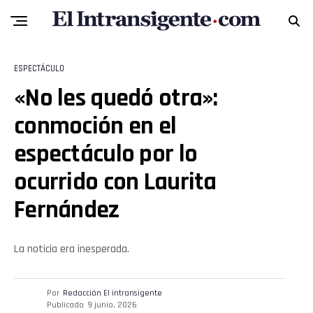
ESPECTÁCULO
«No les quedó otra»:
conmoción en el
Flipboard
espectáculo por lo
Reddit
ocurrido con Laurita
Pinterest
Fernández
Whatsapp
La noticia era inesperada.
Email
Por
Redacción El intransigente
Publicado
9 junio, 2026