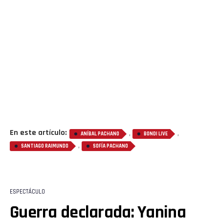
Flipboard
Reddit
Pinterest
Whatsapp
Email
En este artículo:
,
,
ANÍBAL PACHANO
BONDI LIVE
,
SANTIAGO RAIMUNDO
SOFÍA PACHANO
ESPECTÁCULO
Guerra declarada: Yanina