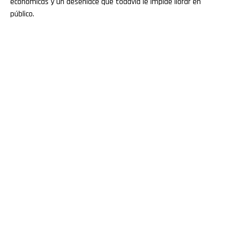
económicas y un desenlace que todavía le impide llorar en
público.