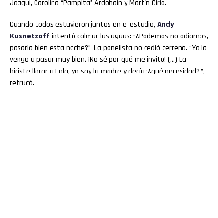
Joaqui, Carolina “Pampita” Ardohain y Martín Cirio.
Cuando todos estuvieron juntos en el estudio,
Andy
Kusnetzoff
intentó calmar las aguas: “¿Podemos no odiarnos,
pasarla bien esta noche?”. La panelista no cedió terreno. “Yo la
vengo a pasar muy bien. ¡No sé por qué me invitó! (…) La
hiciste llorar a Lola, yo soy la madre y decía ‘¿qué necesidad?’”,
retrucó.