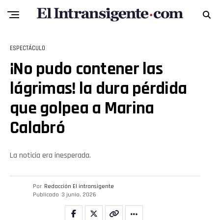
Reddit
Pinterest
ESPECTÁCULO
Whatsapp
¡No pudo contener las
lágrimas! la dura pérdida
Email
que golpea a Marina
Calabró
La noticia era inesperada.
Por
Redacción El intransigente
Publicado
3 junio, 2026