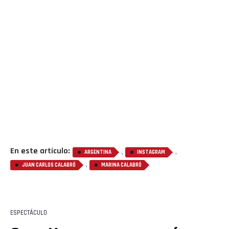
Flipboard
Reddit
Pinterest
Whatsapp
Email
En este artículo:
,
,
ARGENTINA
INSTAGRAM
,
JUAN CARLOS CALABRÓ
MARINA CALABRÓ
ESPECTÁCULO